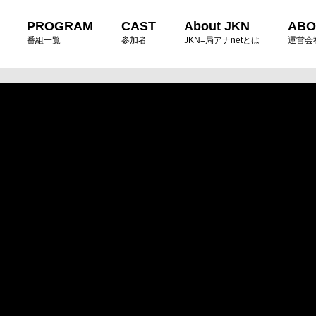
PROGRAM
CAST
About JKN
ABO
番組一覧
参加者
JKN=局アナnetとは
運営会