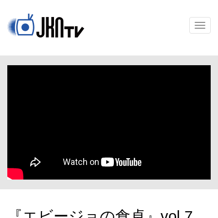
メ
ニ
ュ
ー
『エビージョの食卓』vol.7