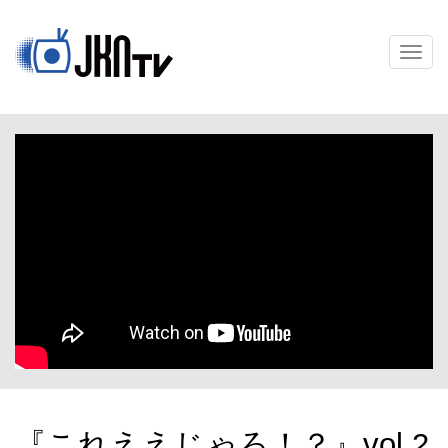
メ
ニ
ュ
ー
『これええじゃろ！？』vol.2