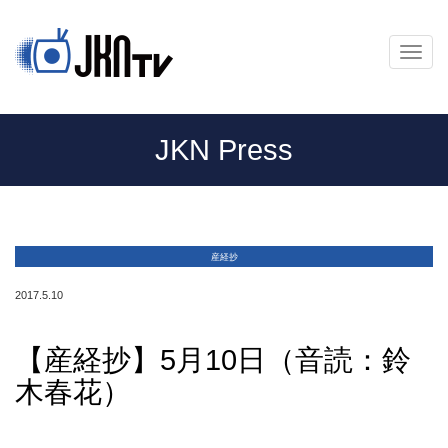
メ
ニ
ュ
ー
JKN Press
産経抄
2017.5.10
【産経抄】5月10日（音読：鈴
木春花）