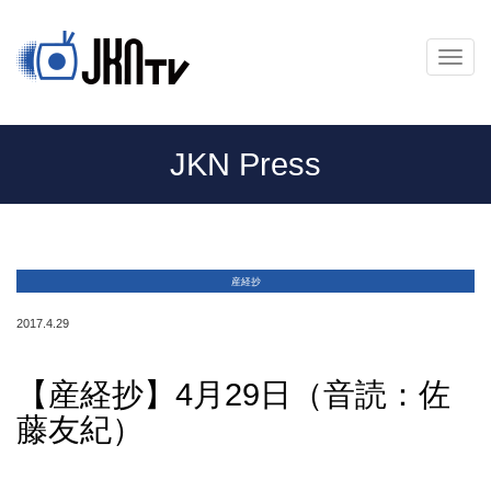
メ
ニ
ュ
ー
JKN Press
産経抄
2017.4.29
【産経抄】4月29日（音読：佐
藤友紀）