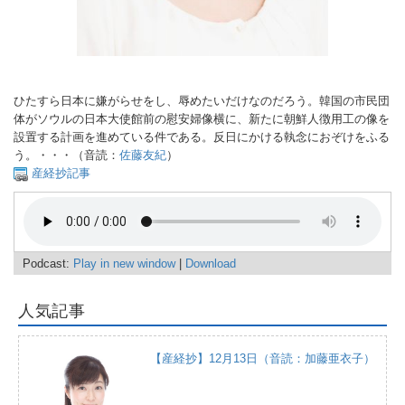
ひたすら日本に嫌がらせをし、辱めたいだけなのだろう。韓国の市民団
体がソウルの日本大使館前の慰安婦像横に、新たに朝鮮人徴用工の像を
設置する計画を進めている件である。反日にかける執念におぞけをふる
う。・・・（音読：
佐藤友紀
）
産経抄記事
Podcast:
Play in new window
|
Download
人気記事
【産経抄】12月13日（音読：加藤亜衣子）