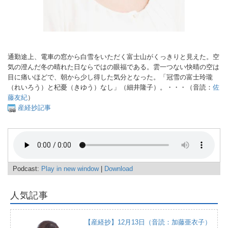
通勤途上、電車の窓から白雪をいただく富士山がくっきりと見えた。空
気の澄んだ冬の晴れた日ならではの眼福である。雲一つない快晴の空は
目に痛いほどで、朝から少し得した気分となった。「冠雪の富士玲瓏
（れいろう）と杞憂（きゆう）なし」（細井隆子）。・・・（音読：
佐
藤友紀
）
産経抄記事
Podcast:
Play in new window
|
Download
人気記事
【産経抄】12月13日（音読：加藤亜衣子）