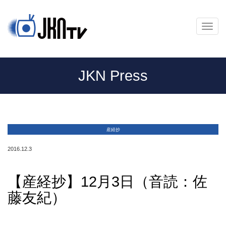
メ
ニ
ュ
ー
JKN Press
産経抄
2016.12.3
【産経抄】12月3日（音読：佐
藤友紀）