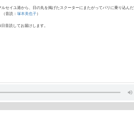
マルセイユ港から、日の丸を掲げたスクーターにまたがってパリに乗り込んだ
・（音読：
塚本美也子
）
毎日音読してお届けします。