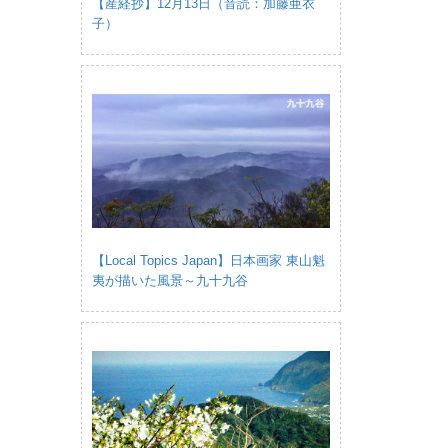
【産経抄】12月13日（音読：加藤亜衣
子）
【Local Topics Japan】日本画家 東山魁
夷が描いた風景～九十九谷