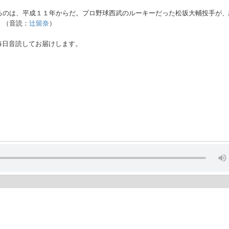
るのは、平成１１年からだ。プロ野球西武のルーキーだった松坂大輔投手が、
・（音読：
辻留奈
）
毎日音読してお届けします。