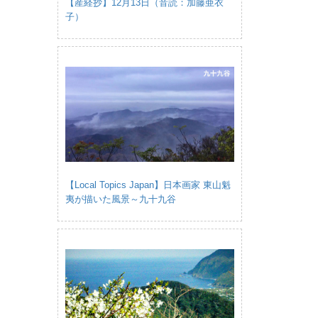
【産経抄】12月13日（音読：加藤亜衣
子）
【Local Topics Japan】日本画家 東山魁
夷が描いた風景～九十九谷