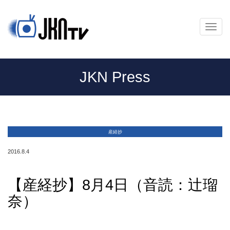
メ
ニ
ュ
ー
JKN Press
産経抄
2016.8.4
【産経抄】8月4日（音読：辻瑠
奈）