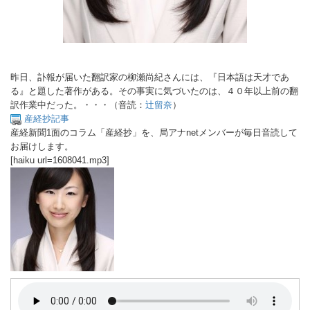
昨日、訃報が届いた翻訳家の柳瀬尚紀さんには、『日本語は天才であ
る』と題した著作がある。その事実に気づいたのは、４０年以上前の翻
訳作業中だった。・・・（音読：
辻留奈
）
産経抄記事
産経新聞1面のコラム「産経抄」を、局アナnetメンバーが毎日音読して
お届けします。
[haiku url=1608041.mp3]