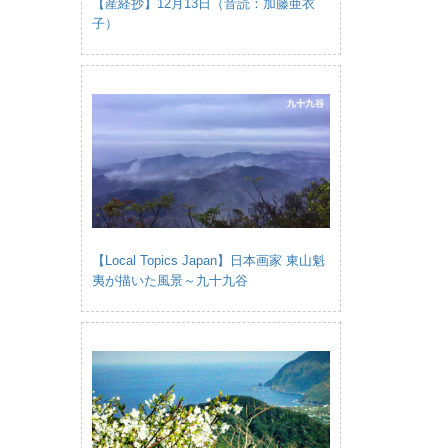
【産経抄】12月13日（音読：加藤亜衣
子）
【Local Topics Japan】日本画家 東山魁
夷が描いた風景～九十九谷