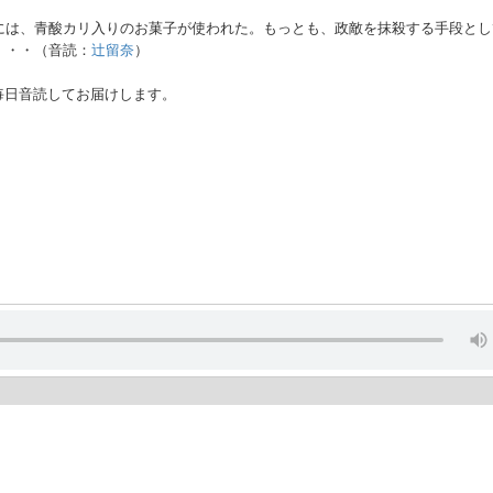
には、青酸カリ入りのお菓子が使われた。もっとも、政敵を抹殺する手段とし
・・・（音読：
辻留奈
）
毎日音読してお届けします。