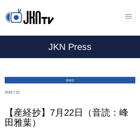
メ
ニ
ュ
ー
JKN Press
産経抄
2016.7.22
【産経抄】7月22日（音読：峰
田雅葉）