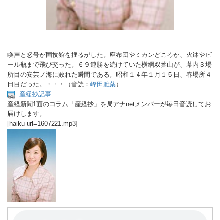
喚声と怒号が国技館を揺るがした。座布団やミカンどころか、火鉢やビ
ール瓶まで飛び交った。６９連勝を続けていた横綱双葉山が、幕内３場
所目の安芸ノ海に敗れた瞬間である。昭和１４年１月１５日、春場所４
日目だった。・・・（音読：
峰田雅葉
）
産経抄記事
産経新聞1面のコラム「産経抄」を局アナnetメンバーが毎日音読してお
届けします。
[haiku url=1607221.mp3]