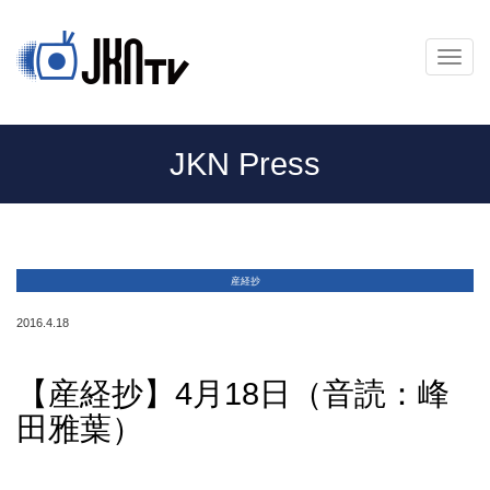
メ
ニ
ュ
ー
JKN Press
産経抄
2016.4.18
【産経抄】4月18日（音読：峰
田雅葉）