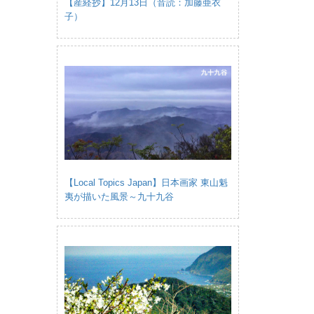
【産経抄】12月13日（音読：加藤亜衣
子）
【Local Topics Japan】日本画家 東山魁
夷が描いた風景～九十九谷