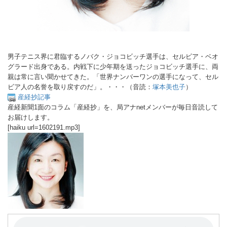
男子テニス界に君臨するノバク・ジョコビッチ選手は、セルビア・ベオ
グラード出身である。内戦下に少年期を送ったジョコビッチ選手に、両
親は常に言い聞かせてきた。「世界ナンバーワンの選手になって、セル
ビア人の名誉を取り戻すのだ」。・・・（音読：
塚本美也子
）
産経抄記事
産経新聞1面のコラム「産経抄」を、局アナnetメンバーが毎日音読して
お届けします。
[haiku url=1602191.mp3]