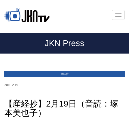
メ
ニ
ュ
ー
JKN Press
産経抄
2016.2.19
【産経抄】2月19日（音読：塚
本美也子）