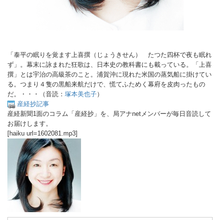
「泰平の眠りを覚ます上喜撰（じょうきせん） たつた四杯で夜も眠れ
ず」。幕末に詠まれた狂歌は、日本史の教科書にも載っている。「上喜
撰」とは宇治の高級茶のこと。浦賀沖に現れた米国の蒸気船に掛けてい
る。つまり４隻の黒船来航だけで、慌てふためく幕府を皮肉ったもの
だ。・・・（音読：
塚本美也子
）
産経抄記事
産経新聞1面のコラム「産経抄」を、局アナnetメンバーが毎日音読して
お届けします。
[haiku url=1602081.mp3]