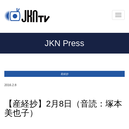
メ
ニ
ュ
ー
JKN Press
産経抄
2016.2.8
【産経抄】2月8日（音読：塚本
美也子）