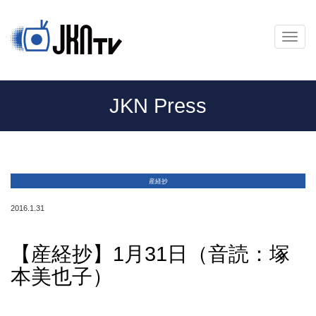
メ
ニ
ュ
ー
JKN Press
産経抄
2016.1.31
【産経抄】1月31日（音読：塚
本美也子）