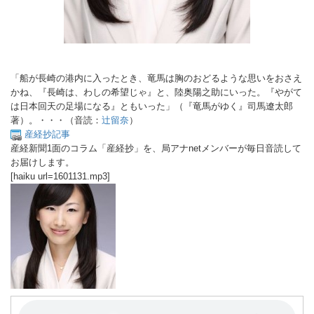
「船が長崎の港内に入ったとき、竜馬は胸のおどるような思いをおさえ
かね、『長崎は、わしの希望じゃ』と、陸奥陽之助にいった。『やがて
は日本回天の足場になる』ともいった」（『竜馬がゆく』司馬遼太郎
著）。・・・（音読：
辻留奈
）
産経抄記事
産経新聞1面のコラム「産経抄」を、局アナnetメンバーが毎日音読して
お届けします。
[haiku url=1601131.mp3]