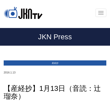
メ
ニ
ュ
ー
JKN Press
産経抄
2016.1.13
【産経抄】1月13日（音読：辻
瑠奈）