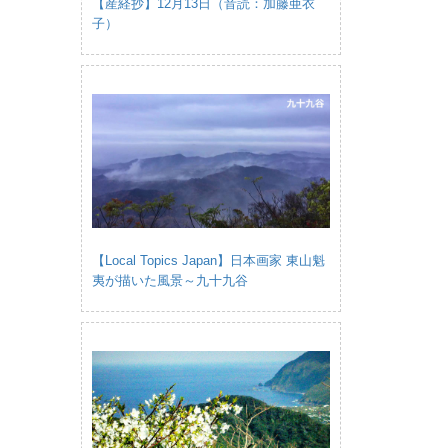
【産経抄】12月13日（音読：加藤亜衣
子）
【Local Topics Japan】日本画家 東山魁
夷が描いた風景～九十九谷