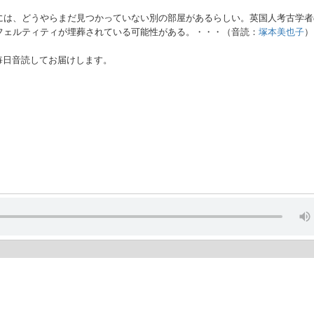
には、どうやらまだ見つかっていない別の部屋があるらしい。英国人考古学者
フェルティティが埋葬されている可能性がある。・・・（音読：
塚本美也子
）
毎日音読してお届けします。