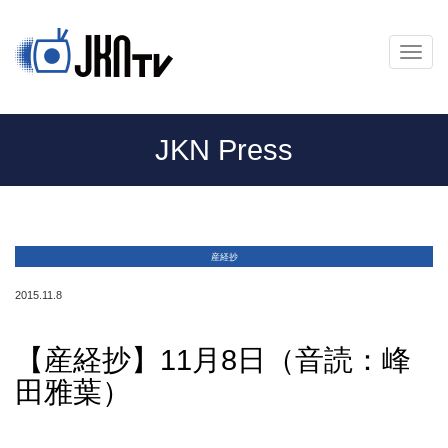
メ
ニ
ュ
ー
JKN Press
産経抄
2015.11.8
【産経抄】11月8日（音読：峰
田雅葉）