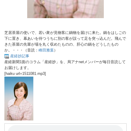
芝居茶屋の使いで、若い衆が見物客に鍋物を届けに来た。鍋をはしごの
下に置き、幕あいを待つうちに別の客が誤って足を突っ込んだ。飛んで
きた茶屋の先輩が場を丸く収めたものの、肝心の鍋をどうしたもの
か。・・・（音読：
峰田雅葉
）
産経抄記事
産経新聞1面のコラム「産経抄」を、局アナnetメンバーが毎日音読して
お届けします。
[haiku url=1511081.mp3]