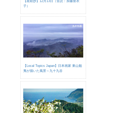
【産経抄】12月13日（音読：加藤亜衣
子）
【Local Topics Japan】日本画家 東山魁
夷が描いた風景～九十九谷