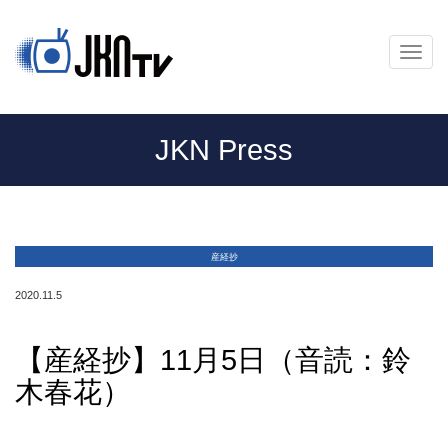
メ
ニ
ュ
ー
JKN Press
産経抄
2020.11.5
【産経抄】11月5日（音読：鈴
木春花）