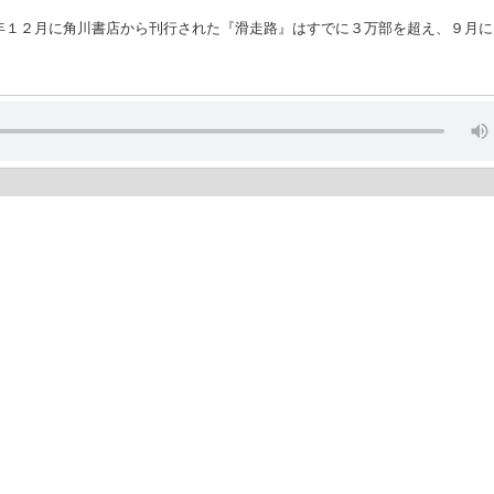
年１２月に角川書店から刊行された『滑走路』はすでに３万部を超え、９月に