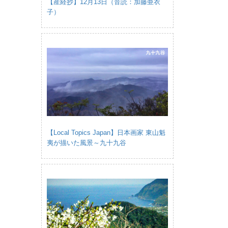
【産経抄】12月13日（音読：加藤亜衣
子）
【Local Topics Japan】日本画家 東山魁
夷が描いた風景～九十九谷