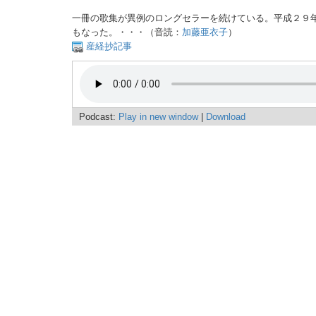
一冊の歌集が異例のロングセラーを続けている。平成２９
もなった。・・・（音読：
加藤亜衣子
）
産経抄記事
Podcast:
Play in new window
|
Download