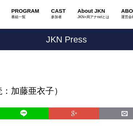
PROGRAM
CAST
About JKN
ABO
番組一覧
参加者
JKN=局アナnetとは
運営会
JKN Press
読：加藤亜衣子）