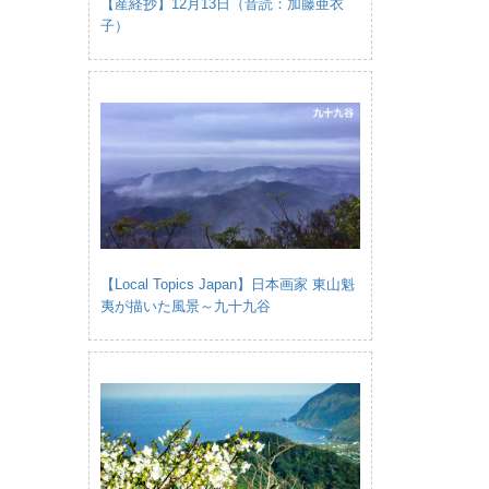
【産経抄】12月13日（音読：加藤亜衣
子）
【Local Topics Japan】日本画家 東山魁
夷が描いた風景～九十九谷