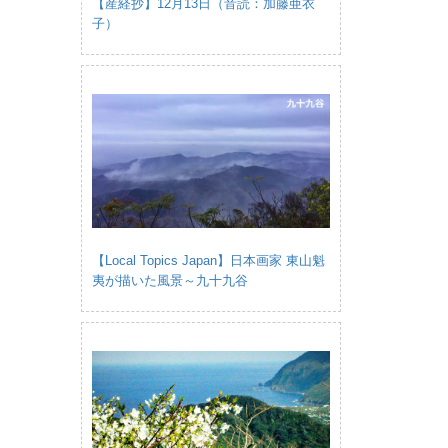
【産経抄】12月13日（音読：加藤亜衣
子）
【Local Topics Japan】日本画家 東山魁
夷が描いた風景～九十九谷