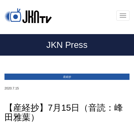
メ
ニ
ュ
ー
JKN Press
産経抄
2020.7.15
【産経抄】7月15日（音読：峰
田雅葉）