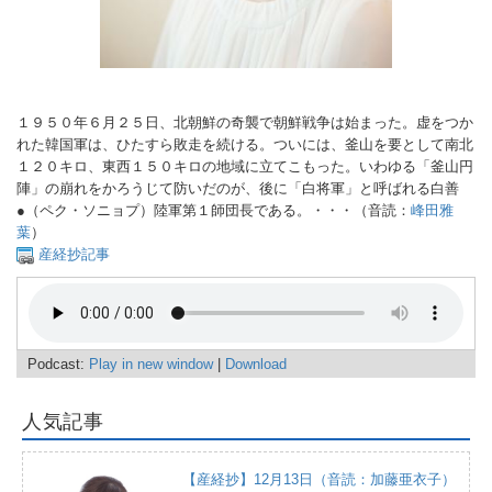
１９５０年６月２５日、北朝鮮の奇襲で朝鮮戦争は始まった。虚をつか
れた韓国軍は、ひたすら敗走を続ける。ついには、釜山を要として南北
１２０キロ、東西１５０キロの地域に立てこもった。いわゆる「釜山円
陣」の崩れをかろうじて防いだのが、後に「白将軍」と呼ばれる白善
●（ペク・ソニョプ）陸軍第１師団長である。・・・（音読：
峰田雅
葉
）
産経抄記事
Podcast:
Play in new window
|
Download
人気記事
【産経抄】12月13日（音読：加藤亜衣子）