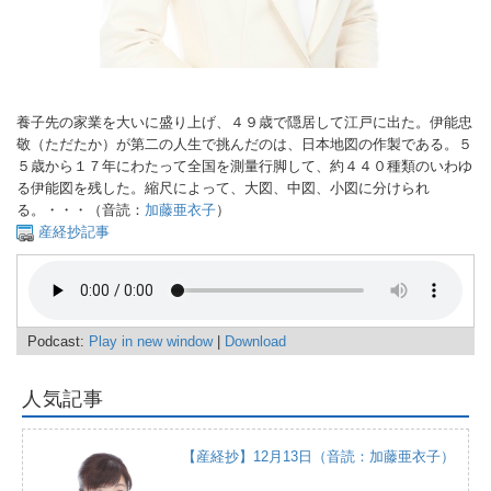
養子先の家業を大いに盛り上げ、４９歳で隠居して江戸に出た。伊能忠
敬（ただたか）が第二の人生で挑んだのは、日本地図の作製である。５
５歳から１７年にわたって全国を測量行脚して、約４４０種類のいわゆ
る伊能図を残した。縮尺によって、大図、中図、小図に分けられ
る。・・・（音読：
加藤亜衣子
）
産経抄記事
Podcast:
Play in new window
|
Download
人気記事
【産経抄】12月13日（音読：加藤亜衣子）