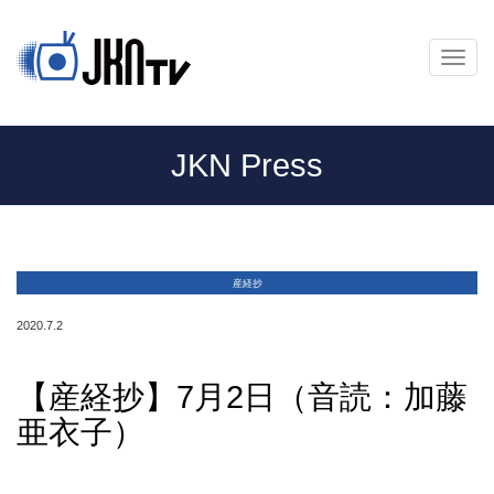
メ
ニ
ュ
ー
JKN Press
産経抄
2020.7.2
【産経抄】7月2日（音読：加藤
亜衣子）