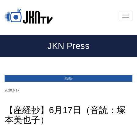
メ
ニ
ュ
ー
JKN Press
産経抄
2020.6.17
【産経抄】6月17日（音読：塚
本美也子）