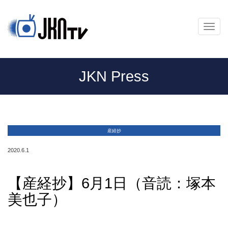
メ
ニ
ュ
ー
JKN Press
産経抄
2020.6.1
【産経抄】6月1日（音読：塚本
美也子）