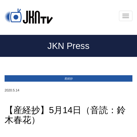
メ
ニ
ュ
ー
JKN Press
産経抄
2020.5.14
【産経抄】5月14日（音読：鈴
木春花）