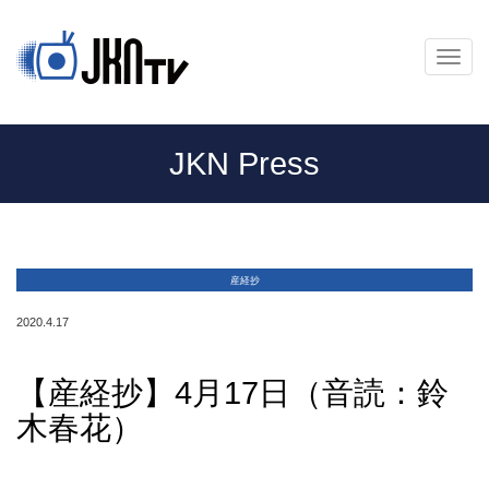
メ
ニ
ュ
ー
JKN Press
産経抄
2020.4.17
【産経抄】4月17日（音読：鈴
木春花）