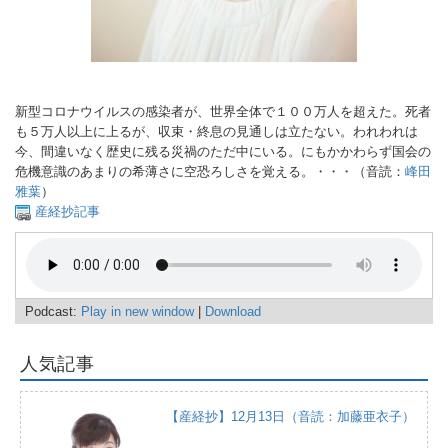
新型コロナウイルスの感染者が、世界全体で１００万人を超えた。死者
も５万人以上に上るが、収束・終息の見通しは立たない。われわれは
今、間違いなく歴史に残る災禍のただ中にいる。にもかかわらず国会の
危機意識のあまりの希薄さに空恐ろしさを覚える。・・・（音読：
峰田
雅葉
）
産経抄記事
Podcast:
Play in new window
|
Download
人気記事
【産経抄】12月13日（音読：加藤亜衣子）