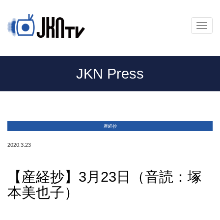
メ
ニ
ュ
ー
JKN Press
産経抄
2020.3.23
【産経抄】3月23日（音読：塚
本美也子）