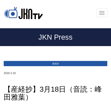
メ
ニ
ュ
ー
JKN Press
産経抄
2020.3.18
【産経抄】3月18日（音読：峰
田雅葉）