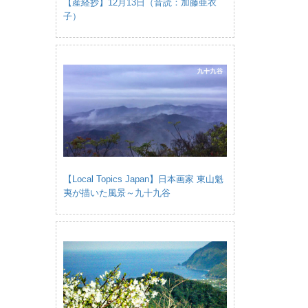
【産経抄】12月13日（音読：加藤亜衣
子）
【Local Topics Japan】日本画家 東山魁
夷が描いた風景～九十九谷