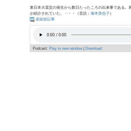
東日本大震災の発生から数日たったころの出来事である。
が紹介されていた。・・・（音読：
塚本美也子
）
産経抄記事
Podcast:
Play in new window
|
Download