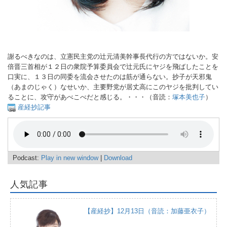
謝るべきなのは、立憲民主党の辻元清美幹事長代行の方ではないか。安
倍晋三首相が１２日の衆院予算委員会で辻元氏にヤジを飛ばしたことを
口実に、１３日の同委を流会させたのは筋が通らない。抄子が天邪鬼
（あまのじゃく）なせいか、主要野党が居丈高にこのヤジを批判してい
ることに、攻守があべこべだと感じる。・・・（音読：
塚本美也子
）
産経抄記事
Podcast:
Play in new window
|
Download
人気記事
【産経抄】12月13日（音読：加藤亜衣子）