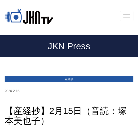
メ
ニ
ュ
ー
JKN Press
産経抄
2020.2.15
【産経抄】2月15日（音読：塚
本美也子）