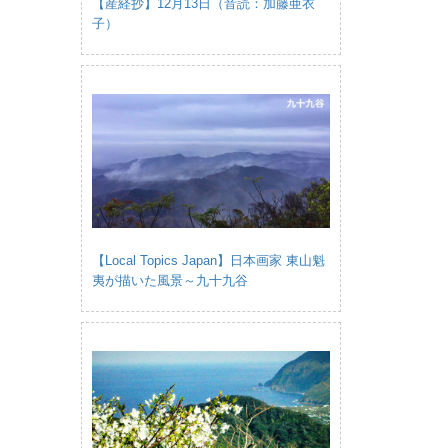
【産経抄】12月13日（音読：加藤亜衣
子）
【Local Topics Japan】日本画家 東山魁
夷が描いた風景～九十九谷