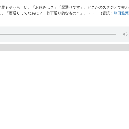
能界もそうらしい。「お休みは？」「暦通りです」。どこかのスタジオで交わ
た。「暦通りってなあに？ 竹下通り的なもの？」。・・・（音読：
峰田雅葉