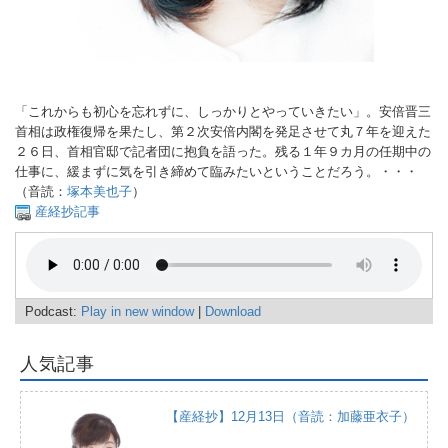
「これからも初心を忘れずに、しっかりとやっていきたい」。安倍晋三
首相は政権復帰を果たし、第２次安倍内閣を発足させて丸７年を迎えた
２６日、首相官邸で記者団に抱負を語った。残る１年９カ月の任期中の
仕事に、緩まずに気を引き締めて臨みたいということだろう。・・・
（音読：
塚本美也子
）
産経抄記事
Podcast:
Play in new window
|
Download
人気記事
【産経抄】12月13日（音読：加藤亜衣子）