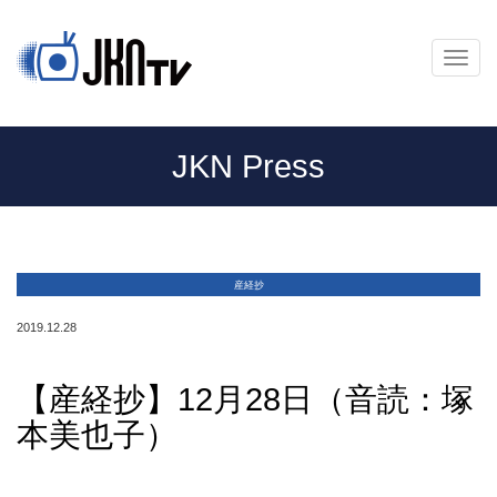
メ
ニ
ュ
ー
JKN Press
産経抄
2019.12.28
【産経抄】12月28日（音読：塚
本美也子）