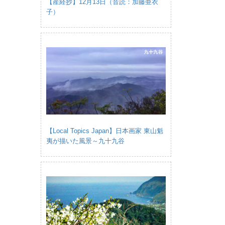
【産経抄】12月13日（音読：加藤亜衣
子）
【Local Topics Japan】日本画家 東山魁
夷が描いた風景～九十九谷