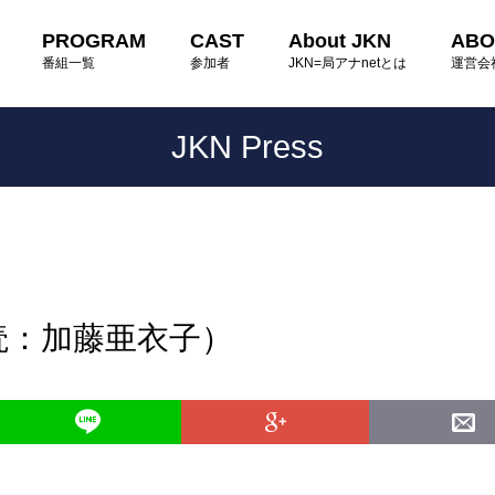
PROGRAM
CAST
About JKN
ABO
番組一覧
参加者
JKN=局アナnetとは
運営会
JKN Press
読：加藤亜衣子）