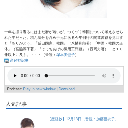
一年を振り返るにはまだ暦が若いが、つくづく韓国について考えさせら
れた年だった。積ん読分を含め手元にある今年刊行の関連書籍を見回す
と『ありがとう、「反日国家」韓国』（八幡和郎著）『中国・韓国の正
体』（宮脇淳子著）『でっちあげの徴用工問題』（西岡力著）…と１０
冊以上に及ぶ。・・・（音読：
塚本美也子
）
産経抄記事
Podcast:
Play in new window
|
Download
人気記事
【産経抄】12月13日（音読：加藤亜衣子）