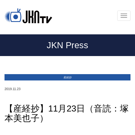
メ
ニ
ュ
ー
JKN Press
産経抄
2019.11.23
【産経抄】11月23日（音読：塚
本美也子）