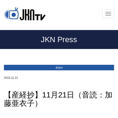
メ
ニ
ュ
ー
JKN Press
産経抄
2019.11.21
【産経抄】11月21日（音読：加
藤亜衣子）