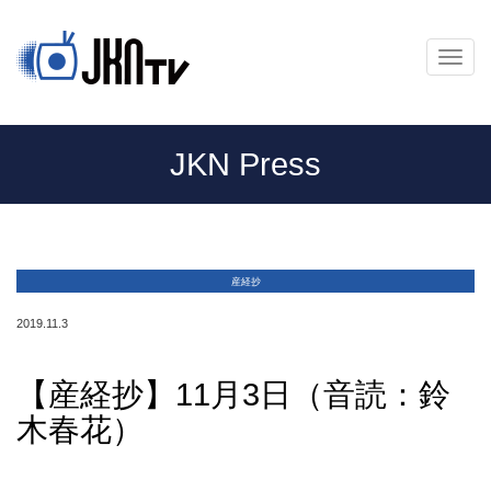
メ
ニ
ュ
ー
JKN Press
産経抄
2019.11.3
【産経抄】11月3日（音読：鈴
木春花）