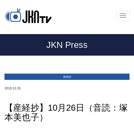
メ
ニ
ュ
ー
JKN Press
産経抄
2019.10.26
【産経抄】10月26日（音読：塚
本美也子）