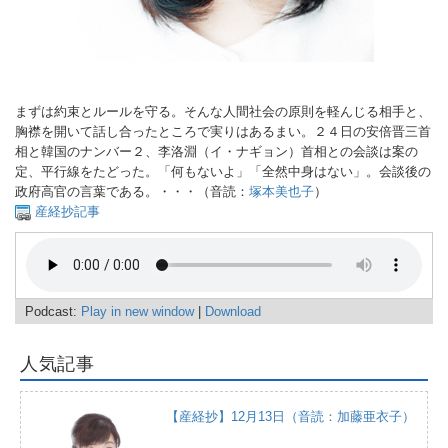
まずは約束とルールを守る。そんな人間社会の原則を軽んじる相手と、
胸襟を開いて話し合ったところで実りはあるまい。２４日の安倍晋三首
相と韓国のナンバー２、李洛淵（イ・ナギョン）首相との会談は案の
定、平行線をたどった。「何もないよ」「全然中身はない」。会談後の
政府高官の言葉である。・・・（音読：
塚本美也子
）
産経抄記事
Podcast:
Play in new window
|
Download
人気記事
【産経抄】12月13日（音読：加藤亜衣子）