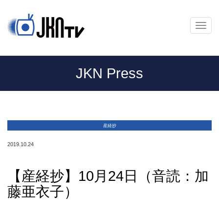
メ
ニ
ュ
ー
JKN Press
産経抄
2019.10.24
【産経抄】10月24日（音読：加
藤亜衣子）