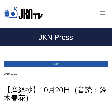
メ
ニ
ュ
ー
JKN Press
産経抄
2019.10.20
【産経抄】10月20日（音読：鈴
木春花）