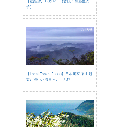
【産経抄】12月13日（音読：加藤亜衣
子）
【Local Topics Japan】日本画家 東山魁
夷が描いた風景～九十九谷