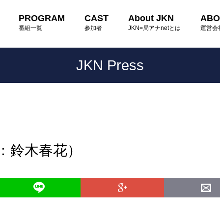
PROGRAM
CAST
About JKN
ABO
番組一覧
参加者
JKN=局アナnetとは
運営会
JKN Press
読：鈴木春花）