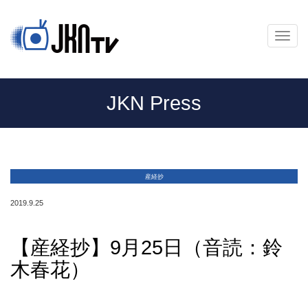
メ
ニ
ュ
ー
JKN Press
産経抄
2019.9.25
【産経抄】9月25日（音読：鈴
木春花）