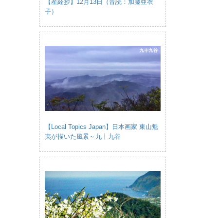
【産経抄】12月13日（音読：加藤亜衣
子）
【Local Topics Japan】日本画家 東山魁
夷が描いた風景～九十九谷