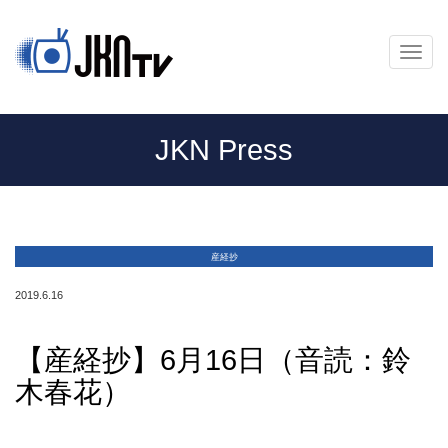
メ
ニ
ュ
ー
JKN Press
産経抄
2019.6.16
【産経抄】6月16日（音読：鈴
木春花）