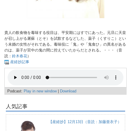
貴人の飲食物を毒味する役目は、平安期にはすでにあった。元旦に天皇
が召し上がる屠蘇（とそ）を試飲するなどした、薬子（くすりこ）とい
う未婚の女性がそれである。毒味役に「鬼」や「鬼食ひ」の異名がある
のは、薬子が宮中の鬼の間に控えていたからだとされる。・・・（音
読：
鈴木春花
）
産経抄記事
Podcast:
Play in new window
|
Download
人気記事
【産経抄】12月13日（音読：加藤亜衣子）