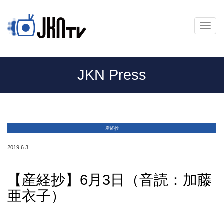
メ
ニ
ュ
ー
JKN Press
産経抄
2019.6.3
【産経抄】6月3日（音読：加藤
亜衣子）