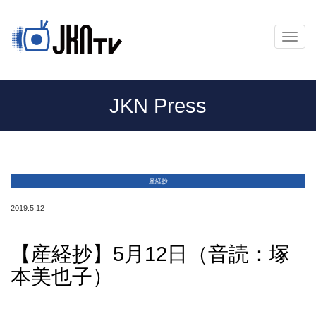
メ
ニ
ュ
ー
JKN Press
産経抄
2019.5.12
【産経抄】5月12日（音読：塚
本美也子）